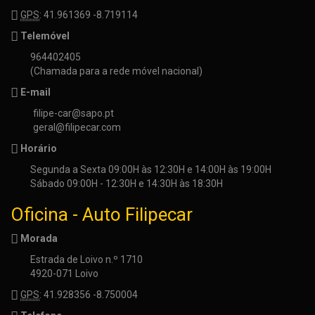
GPS
: 41.961369 -8.719114
Telemóvel
964402405
(Chamada para a rede móvel nacional)
E-mail
filipe-car@sapo.pt
geral@filipecar.com
Horário
Segunda a Sexta 09:00H às 12:30H e 14:00H às 19:00H
Sábado 09:00H - 12:30H e 14:30H às 18:30H
Oficina - Auto Filipecar
Morada
Estrada de Loivo n.º 1710
4920-071 Loivo
GPS
: 41.928356 -8.750004