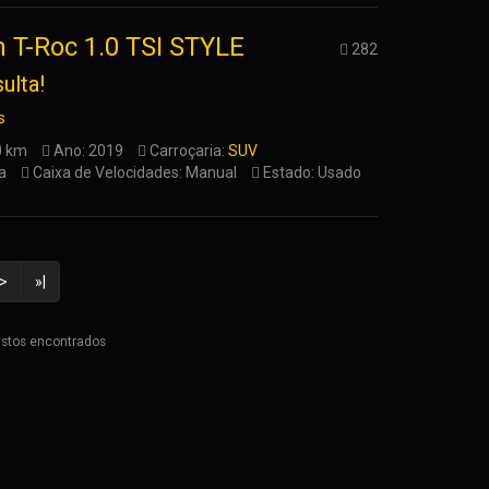
 T-Roc 1.0 TSI STYLE
282
ulta!
s
0 km
Ano: 2019
Carroçaria:
SUV
a
Caixa de Velocidades: Manual
Estado: Usado
>
»|
istos encontrados