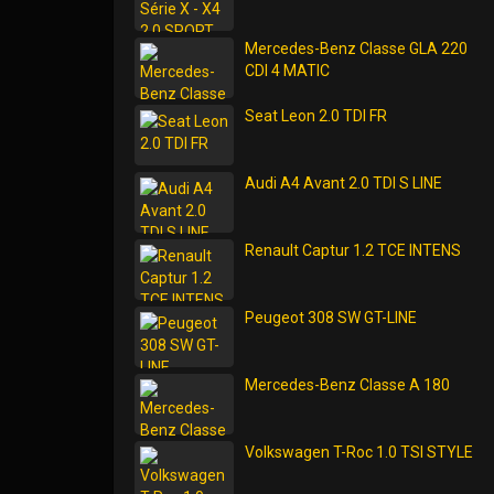
Mercedes-Benz Classe GLA 220
CDI 4 MATIC
Seat Leon 2.0 TDI FR
Audi A4 Avant 2.0 TDI S LINE
Renault Captur 1.2 TCE INTENS
Peugeot 308 SW GT-LINE
Mercedes-Benz Classe A 180
Volkswagen T-Roc 1.0 TSI STYLE