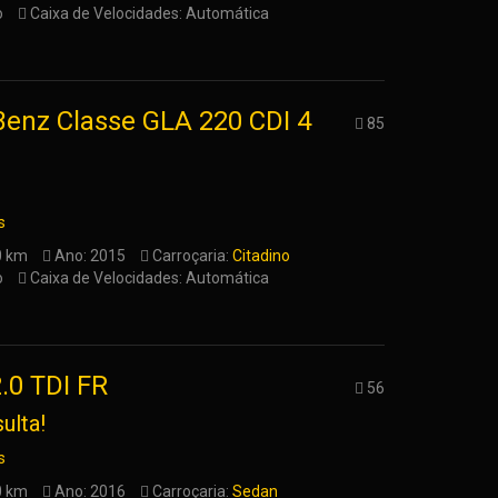
o
Caixa de Velocidades: Automática
enz Classe GLA 220 CDI 4
85
s
0 km
Ano: 2015
Carroçaria:
Citadino
o
Caixa de Velocidades: Automática
.0 TDI FR
56
ulta!
s
0 km
Ano: 2016
Carroçaria:
Sedan