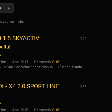
>
»|
istos encontrados
 1.5 SKYACTIV
94
ulta!
s
0 km
Ano: 2017
Carroçaria:
SUV
o
Caixa de Velocidades: Manual
Estado: Usado
X - X4 2.0 SPORT LINE
88
s
0 km
Ano: 2015
Carroçaria:
SUV