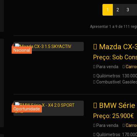
1
2
3
Apresentar 1 a 9 de 111 reg
Mazda CX-3
Preço: Sob Cons
Para venda
Carro
Quilómetros: 130.00
Combustível: Gasóle
BMW Série 
Preço: 25.900€
Para venda
Carro
Quilómetros: 170.00