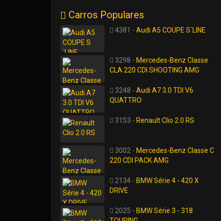
Carros Populares
4381 -
Audi A5 COUPE S´LINE
3298 -
Mercedes-Benz Classe
CLA 220 CDI SHOOTING AMG
3248 -
Audi A7 3.0 TDI V6
QUATTRO
3153 -
Renault Clio 2.0 RS
3002 -
Mercedes-Benz Classe C
220 CDI PACK AMG
2134 -
BMW Série 4 - 420 X
DRIVE
2025 -
BMW Série 3 - 318
TOURING