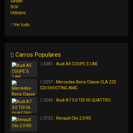
Sedan
SUV
Utilitário
Ver tudo
Carros Populares
4381 -
Audi A5 COUPE S´LINE
3297 -
Mercedes-Benz Classe CLA 220
CDI SHOOTING AMG
3245 -
Audi A7 3.0 TDI V6 QUATTRO
3152 -
Renault Clio 2.0 RS