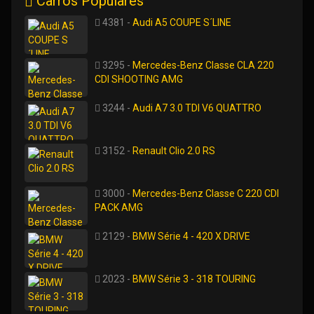
Carros Populares
4381 -
Audi A5 COUPE S´LINE
3295 -
Mercedes-Benz Classe CLA 220
CDI SHOOTING AMG
3244 -
Audi A7 3.0 TDI V6 QUATTRO
3152 -
Renault Clio 2.0 RS
3000 -
Mercedes-Benz Classe C 220 CDI
PACK AMG
2129 -
BMW Série 4 - 420 X DRIVE
2023 -
BMW Série 3 - 318 TOURING