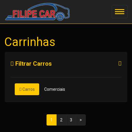
Carrinhas
Filtrar Carros
Carros
Comerciais
1
2
3
>