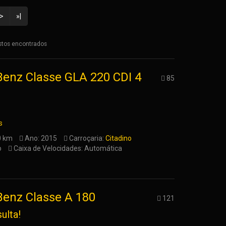
>
»|
istos encontrados
enz Classe GLA 220 CDI 4
85
s
0 km
Ano: 2015
Carroçaria:
Citadino
o
Caixa de Velocidades: Automática
enz Classe A 180
121
ulta!