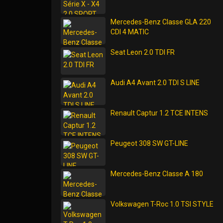
Mercedes-Benz Classe GLA 220
CDI 4 MATIC
Seat Leon 2.0 TDI FR
Audi A4 Avant 2.0 TDI S LINE
Renault Captur 1.2 TCE INTENS
Peugeot 308 SW GT-LINE
Mercedes-Benz Classe A 180
Volkswagen T-Roc 1.0 TSI STYLE