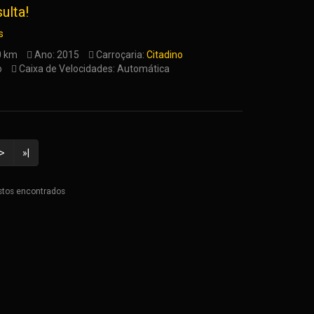
ulta!
s
0 km
Ano: 2015
Carroçaria:
Citadino
o
Caixa de Velocidades: Automática
>
»|
istos encontrados