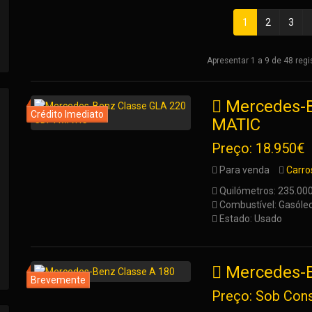
1
2
3
Apresentar 1 a 9 de 48 reg
Mercedes-B
MATIC
Preço: 18.950€
Para venda
Carro
Quilómetros: 235.00
Combustível: Gasóle
Estado: Usado
Mercedes-B
Preço: Sob Cons