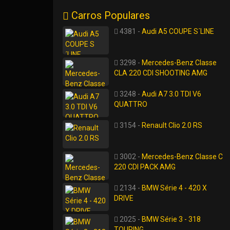
Carros Populares
4381 -
Audi A5 COUPE S´LINE
3298 -
Mercedes-Benz Classe
CLA 220 CDI SHOOTING AMG
3248 -
Audi A7 3.0 TDI V6
QUATTRO
3154 -
Renault Clio 2.0 RS
3002 -
Mercedes-Benz Classe C
220 CDI PACK AMG
2134 -
BMW Série 4 - 420 X
DRIVE
2025 -
BMW Série 3 - 318
TOURING