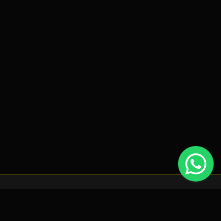
tocks Recentes
Mazda CX-3 1.5 SKYACTIV