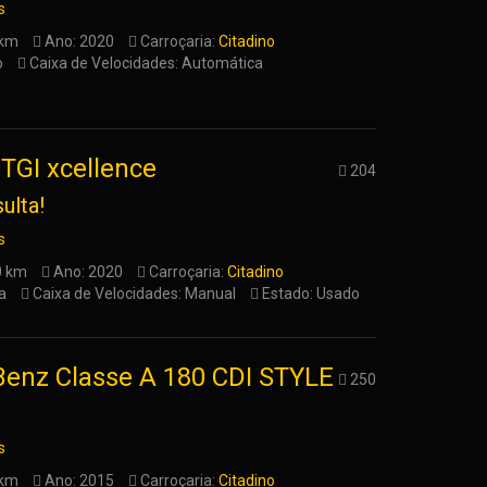
s
 km
Ano: 2020
Carroçaria:
Citadino
o
Caixa de Velocidades: Automática
TGI xcellence
204
ulta!
s
0 km
Ano: 2020
Carroçaria:
Citadino
a
Caixa de Velocidades: Manual
Estado: Usado
enz Classe A 180 CDI STYLE
250
s
 km
Ano: 2015
Carroçaria:
Citadino