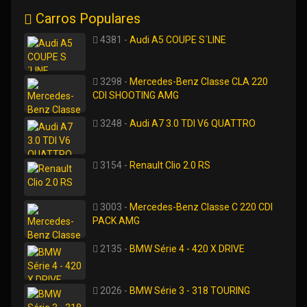
Carros Populares
4381 -
Audi A5 COUPE S´LINE
3298 -
Mercedes-Benz Classe CLA 220
CDI SHOOTING AMG
3248 -
Audi A7 3.0 TDI V6 QUATTRO
3154 -
Renault Clio 2.0 RS
3003 -
Mercedes-Benz Classe C 220 CDI
PACK AMG
2135 -
BMW Série 4 - 420 X DRIVE
2026 -
BMW Série 3 - 318 TOURING