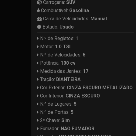
Carroçaria:
SUV
Combustível:
Gasolina
Caixa de Velocidades:
Manual
Estado:
Usado
N.º de Registos:
1
Motor:
1.0 TSI
N.º de Velocidades:
6
Potência:
100 cv
Medida das Jantes:
17
Tração:
DIANTEIRA
Cor Exterior:
CINZA ESCURO METALIZADO
Cor Interior:
CINZA ESCURO
N.º de Lugares:
5
N.º de Portas:
5
2ª Chave:
Sim
Fumador:
NÃO FUMADOR