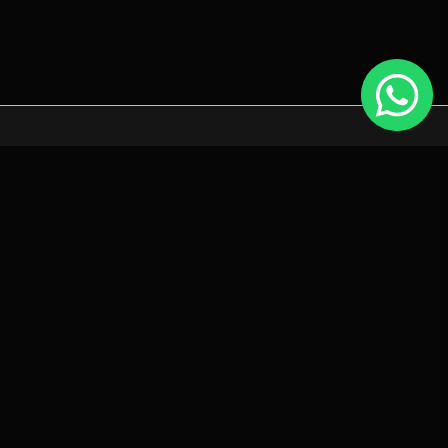
tocks Recentes
periência de navegação, que poderá ativar ou desativar nas
Mazda CX-3 1.5 SKYACTIV
Preço: Sob Consulta!
BMW Série X - X4 2.0 SPORT LINE
Preço: 25.900€
Mercedes-Benz Classe GLA 220 CDI 4
MATIC
Preço: 18.950€
Seat Leon 2.0 TDI FR
Preço: Sob Consulta!