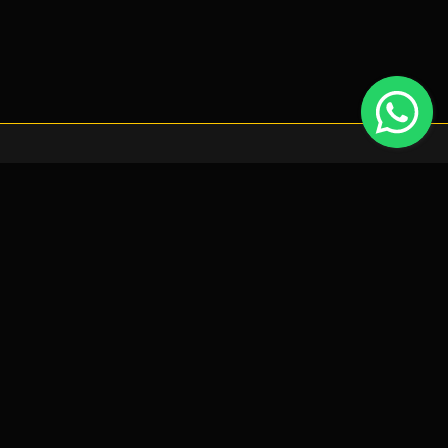
tocks Recentes
periência de navegação, que poderá ativar ou desativar nas
Mazda CX-3 1.5 SKYACTIV
Preço: Sob Consulta!
BMW Série X - X4 2.0 SPORT LINE
Preço: 25.900€
Mercedes-Benz Classe GLA 220 CDI 4
MATIC
Preço: 18.950€
Seat Leon 2.0 TDI FR
Preço: Sob Consulta!