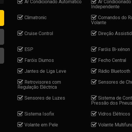
Ar Condicionado Automático
Ar Condicionado
Independente
Climatronic
Comandos do Rá
Volante
Cruise Control
Direção Assistid
ESP
Faróis Bi-xénon
Faróis Diurnos
Fecho Central
Jantes de Liga Leve
Rádio Bluetooth
Retrovisores com
Sensores de Ch
Regulação Eléctrica
Sensores de Luzes
Sistema de Cont
Pressão dos Pneu
Sistema Isofix
Vidros Elétricos
Volante em Pele
Volante Multifu