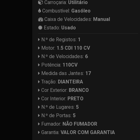
Carroçaria:
Utilitário
Combustível:
Gasóleo
Caixa de Velocidades:
Manual
Estado:
Usado
N.º de Registos:
1
Motor:
1.5 CDI 110 CV
N.º de Velocidades:
6
Potência:
110CV
Medida das Jantes:
17
Tração:
DIANTEIRA
Cor Exterior:
BRANCO
Cor Interior:
PRETO
N.º de Lugares:
5
N.º de Portas:
5
Fumador:
NÃO FUMADOR
Garantia:
VALOR COM GARANTIA