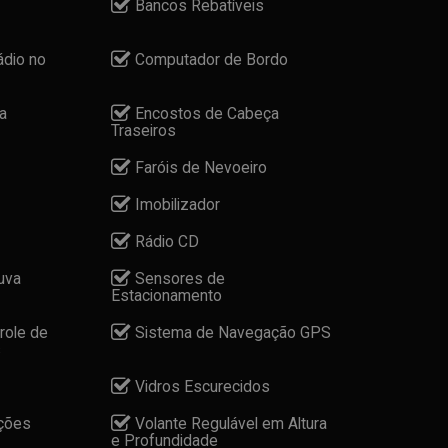
Bancos Rebatíveis
dio no
Computador de Bordo
a
Encostos de Cabeça
Traseiros
Faróis de Nevoeiro
Imobilizador
Rádio CD
uva
Sensores de
Estacionamento
role de
Sistema de Navegação GPS
s
Vidros Escurecidos
nções
Volante Regulável em Altura
e Profundidade