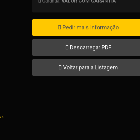
Garantia:
VALOR COM GARANTIA
Pedir mais Informação
Descarregar PDF
Voltar para a Listagem
‹
›