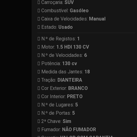
Carroçaria:
SUV
Combustível:
Gasóleo
Caixa de Velocidades:
Manual
Estado:
Usado
N.º de Registos:
1
Motor:
1.5 HDI 130 CV
N.º de Velocidades:
6
Potência:
130 cv
Medida das Jantes:
18
Tração:
DIANTEIRA
Cor Exterior:
BRANCO
Cor Interior:
PRETO
N.º de Lugares:
5
N.º de Portas:
5
2ª Chave:
Sim
Fumador:
NÃO FUMADOR